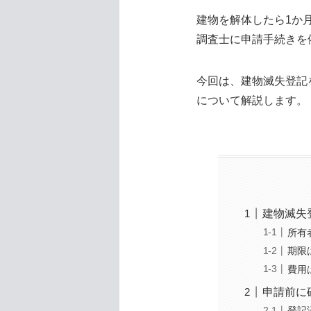
建物を解体したら1か
調査士に申請手続きを
今回は、建物滅失登記
について解説します。
建物滅失
所有
期限
費用
申請前に
登記