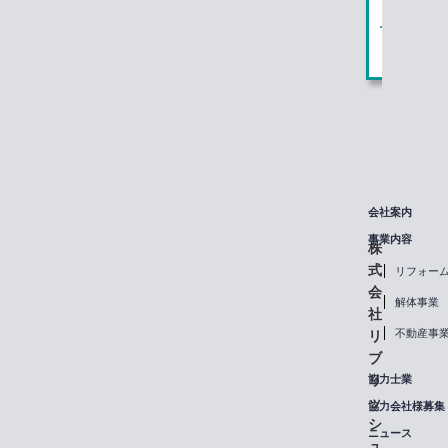
ク
協力
会社案内
事業内容
株
式
リフォー
会
解体事業
社
不動産事
リ
ブ
リ
協力士業
ッ
協力会社様募集
シ
ニュース
ュ