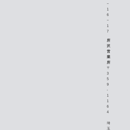
−
1
6
−
1
7
所
沢
営
業
所
〒
3
5
9
-
1
1
6
4
埼
玉