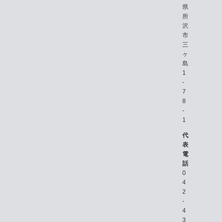
県
所
沢
市
三
ヶ
島
1
-
7
8
-
1
代
表
電
話
0
4
2
-
4
3