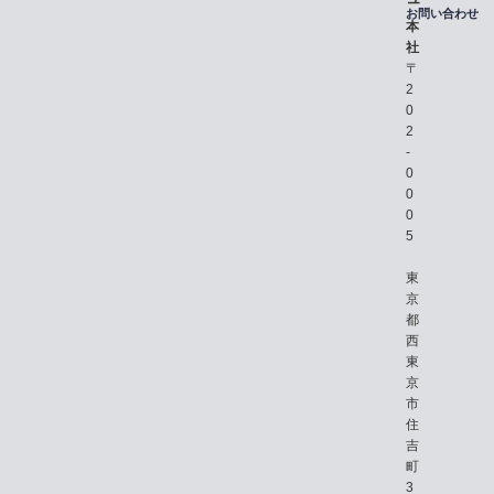
お問い合わせ
本
社
〒
2
0
2
-
0
0
0
5
東
京
都
西
東
京
市
住
吉
町
3