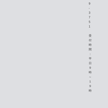
9
-
3
7
5
1
受
付
時
間
：
平
日
９
時
～
１
９
時