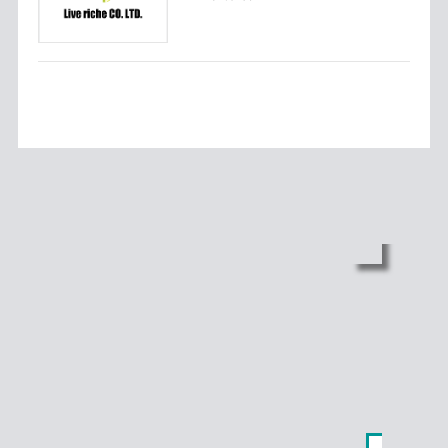
O
u
t
e
r
リ
ン