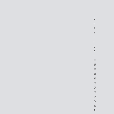
C
o
p
y
r
i
g
h
t
©
株
式
会
社
リ
ブ
リ
ッ
シ
ュ
A