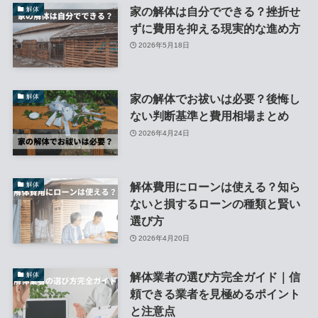
家の解体は自分でできる？挫折せ
解体
ずに費用を抑える現実的な進め方
2026年5月18日
家の解体でお祓いは必要？後悔し
解体
ない判断基準と費用相場まとめ
2026年4月24日
解体費用にローンは使える？知ら
解体
ないと損するローンの種類と賢い
選び方
2026年4月20日
解体業者の選び方完全ガイド｜信
解体
頼できる業者を見極めるポイント
と注意点