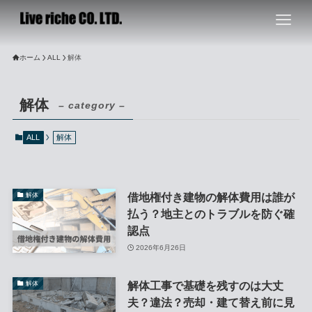
ホーム
ALL
解体
解体
– category –
ALL
解体
借地権付き建物の解体費用は誰が
解体
払う？地主とのトラブルを防ぐ確
認点
2026年6月26日
解体工事で基礎を残すのは大丈
解体
夫？違法？売却・建て替え前に見