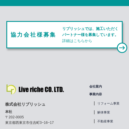
r
リ
ン
ク
リブリッシュでは、施工いただく
協力会社様募集
パートナー様を募集しています。
詳細はこちらから
会社案内
事業内容
リフォーム事業
株式会社リブリッシュ
本社
解体事業
〒202-0005
不動産事業
東京都西東京市住吉町3−16−17