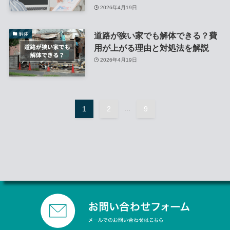
2026年4月19日
道路が狭い家でも解体できる？費
解体
用が上がる理由と対処法を解説
2026年4月19日
1
2
...
9
O
u
t
e