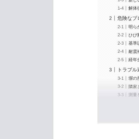
解体
危険なブ
明ら
ひび
基準
耐震
経年
トラブル
塀の
隣家
測量