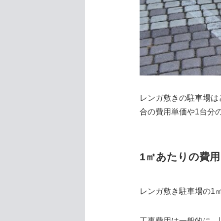
レンガ敷きの駐車場は
合の費用単価や1台分
1㎡あたりの費用
レンガ敷き駐車場の1㎡
工事費用は一般的に、