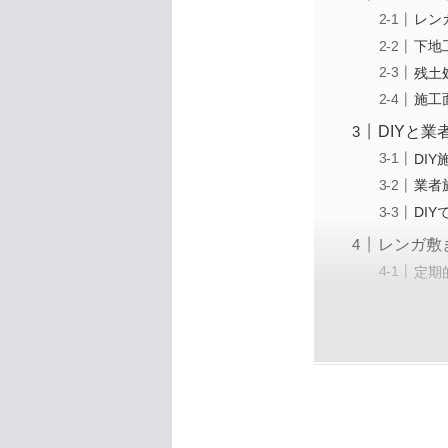
レン
下地
残土
施工
DIYと
DI
業者
DI
レンガ敷
定期