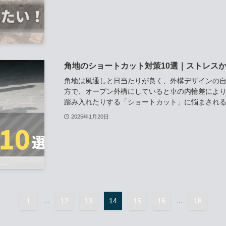
角地のショートカット対策10選｜ストレス
角地は風通しと日当たりが良く、外構デザインの自
方で、オープン外構にしていると車の内輪差によ
踏み入れたりする「ショートカット」に悩まされるこ
2025年1月20日
1
...
12
13
14
15
16
...
18