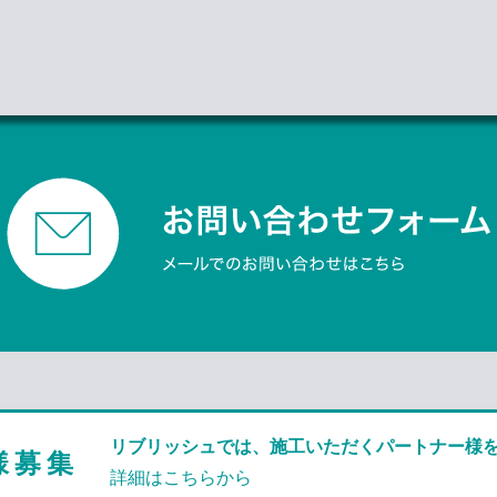
O
u
t
e
r
リ
ン
ク
リブリッシュでは、施工いただく
パートナー様
様募集
詳細はこちらから