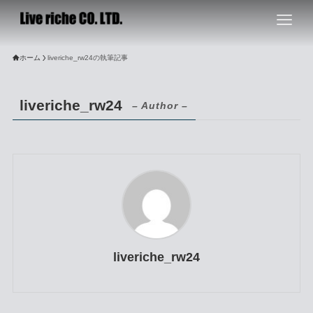
ホーム
liveriche_rw24の執筆記事
liveriche_rw24
– Author –
liveriche_rw24