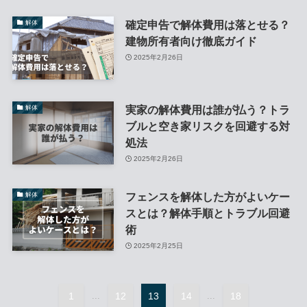
確定申告で解体費用は落とせる？
解体
建物所有者向け徹底ガイド
2025年2月26日
実家の解体費用は誰が払う？トラ
解体
ブルと空き家リスクを回避する対
処法
2025年2月26日
フェンスを解体した方がよいケー
解体
スとは？解体手順とトラブル回避
術
2025年2月25日
1
...
12
13
14
...
18